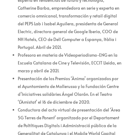
experta en tendencias de futuro y tecnología,
Catherine Barba, emprendedora en serie y experta en
comercio omnicanal, transformación y retail digital
del PEPS Lab i Isabel Aguilera, presidenta de General
Electric, directora general de Google Iberia, COO de
NH Hotels, CEO de Dell Computer a Espanya, Itàlia i
Portugal. Abril de 2021.
Profesora en materia de Videoperiodismo-ENG en la
Escuela Catalana de Cine y Televisión, ECCIT Lleida, en
marzo y abril de 2021.
Presentación de los Premios ‘Ànima’ organizados por
el Ayuntamiento de Mollerussa y la Fundación Centre
d’Iniciatives solidàries Ángel Olarán. En el Teatro
‘L’Amistat’ el 16 de diciembre de 2020.
Conductora del acto virtual de presentación del ‘Àrea
5G Terres de Ponent’ organitzado por el Departament
de Poltítiques Digitals i Administració pública de la
Generalitat de Catalunya i el Mobile World Capital