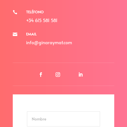
TELÉFONO

+34 615 581 581
EMAIL

info@ginaraymat.com