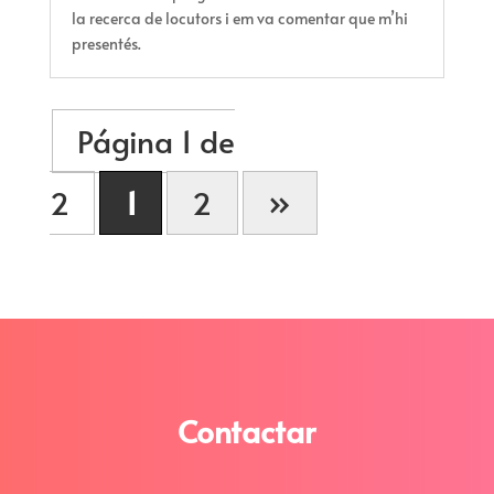
la recerca de locutors i em va comentar que m’hi
presentés.
Página 1 de
2
1
2
»
Contactar