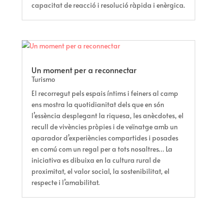
capacitat de reacció i resolució ràpida i enèrgica.
Un moment per a reconnectar
Turismo
El recorregut pels espais íntims i feiners al camp
ens mostra la quotidianitat dels que en són
l’essència desplegant la riquesa, les anècdotes, el
recull de vivències pròpies i de veïnatge amb un
aparador d’experiències compartides i posades
en comú com un regal per a tots nosaltres… La
iniciativa es dibuixa en la cultura rural de
proximitat, el valor social, la sostenibilitat, el
respecte i l’amabilitat.