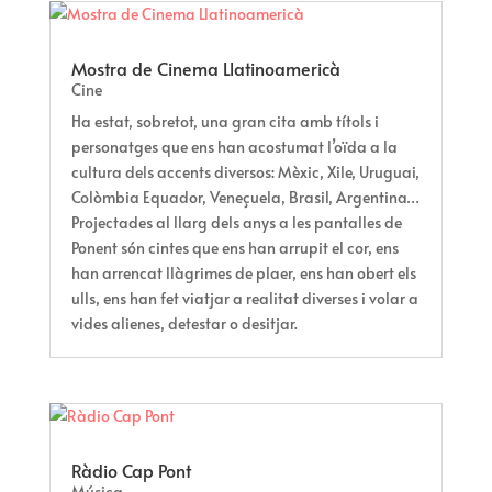
Mostra de Cinema Llatinoamericà
Cine
Ha estat, sobretot, una gran cita amb títols i
personatges que ens han acostumat l’oïda a la
cultura dels accents diversos: Mèxic, Xile, Uruguai,
Colòmbia Equador, Veneçuela, Brasil, Argentina…
Projectades al llarg dels anys a les pantalles de
Ponent són cintes que ens han arrupit el cor, ens
han arrencat llàgrimes de plaer, ens han obert els
ulls, ens han fet viatjar a realitat diverses i volar a
vides alienes, detestar o desitjar.
Ràdio Cap Pont
Música