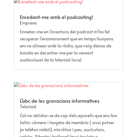
Enredant-me amb el podcasting!
Empresa
Enredar-me en l’aventura del podcast m’ha fet
recuperar l’enamorament que en temps llunyans
em va alinear amb la ràdio, que vaig deixar de
banda en decantar-me per la vessant
audiovisual de la televisió local.
L’abc de les gravacions informatives
Televisió
Cal no oblidar-se de cap dels aparells que ens fan
falta: càmera i targeta de memòria ( avui potser
ja telèfon mòbil), micròfon i peu, auriculars,
cables, llibreta i bolígraf (avui tauleta o