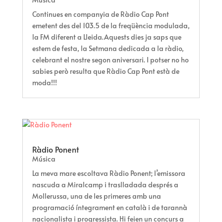
Continues en companyia de Ràdio Cap Pont
emetent des del 103.5 de la freqüència modulada,
la FM diferent a Lleida.Aquests dies ja saps que
estem de festa, la Setmana dedicada a la ràdio,
celebrant el nostre segon aniversari. I potser no ho
sabies però resulta que Ràdio Cap Pont està de
moda!!!
Ràdio Ponent
Música
La meva mare escoltava Ràdio Ponent; l’emissora
nascuda a Miralcamp i traslladada després a
Mollerussa, una de les primeres amb una
programació íntegrament en català i de tarannà
nacionalista i progressista. Hi feien un concurs a