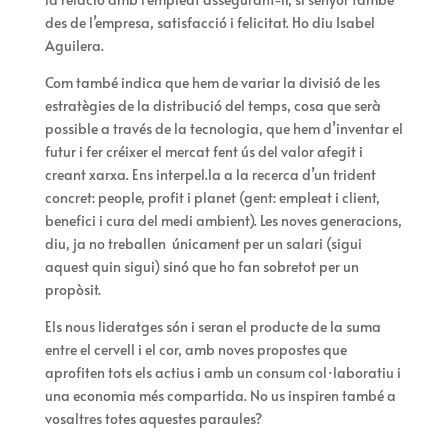
des de l’empresa, satisfacció i felicitat. Ho diu Isabel
Aguilera.
Com també indica que hem de variar la divisió de les
estratègies de la distribució del temps, cosa que serà
possible a través de la tecnologia, que hem d’inventar el
futur i fer créixer el mercat fent ús del valor afegit i
creant xarxa. Ens interpel.la a la recerca d’un trident
concret: people, profit i planet (gent: empleat i client,
benefici i cura del medi ambient). Les noves generacions,
diu, ja no treballen únicament per un salari (sigui
aquest quin sigui) sinó que ho fan sobretot per un
propòsit.
Els nous lideratges són i seran el producte de la suma
entre el cervell i el cor, amb noves propostes que
aprofiten tots els actius i amb un consum col·laboratiu i
una economia més compartida. No us inspiren també a
vosaltres totes aquestes paraules?