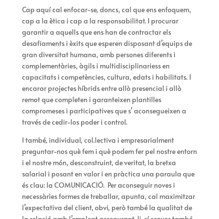
Cap aquí cal enfocar-se, doncs, cal que ens enfoquem,
cap a la ètica i cap a la responsabilitat. I procurar
garantir a aquells que ens han de contractar els
desafiaments i èxits que esperen disposant d’equips de
gran diversitat humana, amb persones diferents i
complementàries, àgils i multidisciplinariess en
capacitats i competències, cultura, edats i habilitats. I
encarar projectes híbrids entre allò presencial i allò
remot que completen i garanteixen plantilles
compromeses i participatives que s’ aconsegueixen a
través de cedir-los poder i control.
I també, individual, col.lectiva i empresarialment
preguntar-nos què fem i què podem fer pel nostre entorn
i el nostre món, desconstruint, de veritat, la bretxa
salarial i posant en valor i en pràctica una paraula que
és clau: la COMUNICACIÓ. Per aconseguir noves i
necessàries formes de treballar, apunta, cal maximitzar
l’expectativa del client, obvi, però també la qualitat de
la relació amb l’empleat assegurant-li, sí senyor també