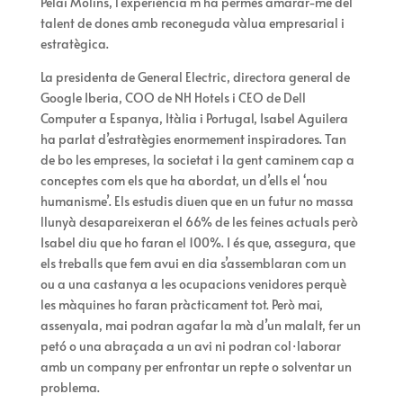
Pelai Molins, l’experiència m’ha permès amarar-me del
talent de dones amb reconeguda vàlua empresarial i
estratègica.
La presidenta de General Electric, directora general de
Google Iberia, COO de NH Hotels i CEO de Dell
Computer a Espanya, Itàlia i Portugal, Isabel Aguilera
ha parlat d’estratègies enormement inspiradores. Tan
de bo les empreses, la societat i la gent caminem cap a
conceptes com els que ha abordat, un d’ells el ‘nou
humanisme’. Els estudis diuen que en un futur no massa
llunyà desapareixeran el 66% de les feines actuals però
Isabel diu que ho faran el 100%. I és que, assegura, que
els treballs que fem avui en dia s’assemblaran com un
ou a una castanya a les ocupacions venidores perquè
les màquines ho faran pràcticament tot. Però mai,
assenyala, mai podran agafar la mà d’un malalt, fer un
petó o una abraçada a un avi ni podran col·laborar
amb un company per enfrontar un repte o solventar un
problema.