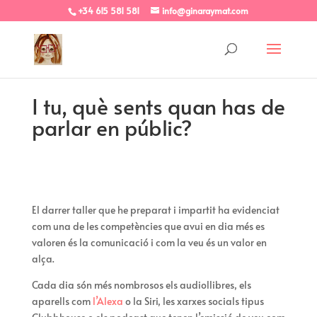
+34 615 581 581
info@ginaraymat.com
I tu, què sents quan has de
parlar en públic?
El darrer taller que he preparat i impartit ha evidenciat
com una de les competències que avui en dia més es
valoren és la comunicació i com la veu és un valor en
alça.
Cada dia són més nombrosos els audiollibres, els
aparells com
l’Alexa
o la Siri, les xarxes socials tipus