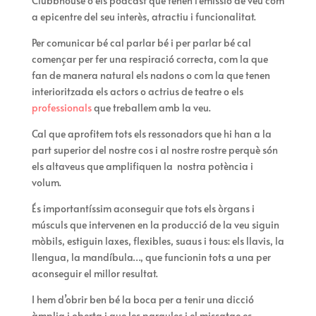
Clubbhouse o els podcast que tenen l’emissió de veu com
a epicentre del seu interès, atractiu i funcionalitat.
Per comunicar bé cal parlar bé i per parlar bé cal
començar per fer una respiració correcta, com la que
fan de manera natural els nadons o com la que tenen
interioritzada els actors o actrius de teatre o els
professionals
que treballem amb la veu.
Cal que aprofitem tots els ressonadors que hi han a la
part superior del nostre cos i al nostre rostre perquè són
els altaveus que amplifiquen la nostra potència i
volum.
És importantíssim aconseguir que tots els òrgans i
músculs que intervenen en la producció de la veu siguin
mòbils, estiguin laxes, flexibles, suaus i tous: els llavis, la
llengua, la mandíbula…, que funcionin tots a una per
aconseguir el millor resultat.
I hem d’obrir ben bé la boca per a tenir una dicció
àmplia i oberta i que les paraules i el missatge es