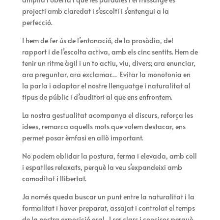
projecti amb claredat i s’escolti i s’entengui a la
perfecció.
I hem de fer ús de l’entonació, de la prosòdia, del
rapport i de l’escolta activa, amb els cinc sentits. Hem de
tenir un ritme àgil i un to actiu, viu, divers; ara enunciar,
ara preguntar, ara exclamar… Evitar la monotonia en
la parla i adaptar el nostre llenguatge i naturalitat al
tipus de públic i d’auditori al que ens enfrontem.
La nostra gestualitat acompanya el discurs, reforça les
idees, remarca aquells mots que volem destacar, ens
permet posar èmfasi en allò important.
No podem oblidar la postura, ferma i elevada, amb coll
i espatlles relaxats, perquè la veu s’expandeixi amb
comoditat i llibertat.
Ja només queda buscar un punt entre la naturalitat i la
formalitat i haver preparat, assajat i controlat el temps
de la nostra exposició oral. I ser clars i concisos perquè